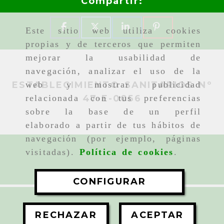
Compartir:
Este sitio web utiliza cookies
propias y de terceros que permiten
mejorar la usabilidad de
navegación, analizar el uso de la
web y mostrar publicidad
ESTABLECIMIENTO SANITARIOS Nº
relacionada con tus preferencias
47-E-0056
sobre la base de un perfil
elaborado a partir de tus hábitos de
navegación (por ejemplo, páginas
visitadas).
Política de cookies
.
CONFIGURAR
Consultar precio
RECHAZAR
ACEPTAR